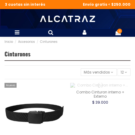
3 cuotas sin interés
Envío gratis < $250.000
0
Inicio
Accesorios
Cinturones
Cinturones
Más vendidos
12
Nuevo
Combo Cinturon interno +
Externo
$ 39.000