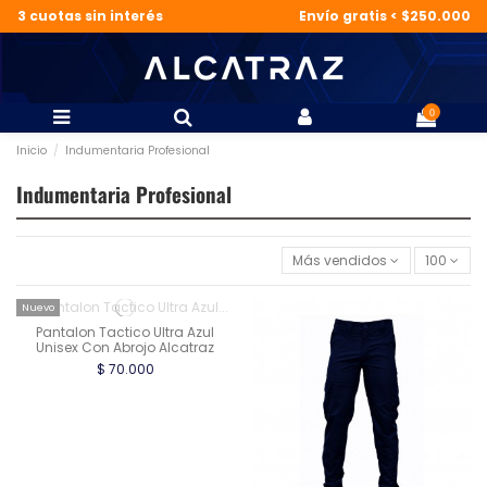
3 cuotas sin interés
Envío gratis < $250.000
0
Inicio
Indumentaria Profesional
Indumentaria Profesional
Más vendidos
100
Nuevo
Pantalon Tactico Ultra Azul
Unisex Con Abrojo Alcatraz
$ 70.000