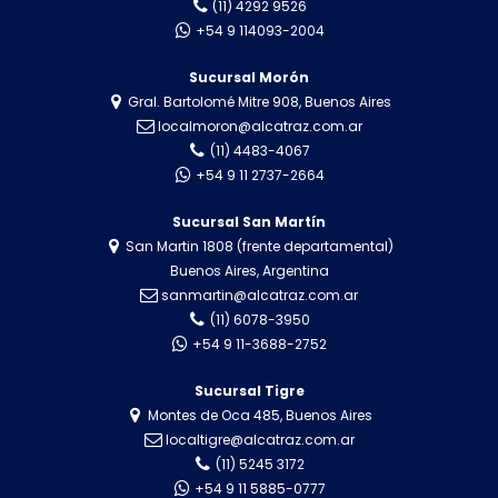
(11) 4292 9526
+54 9 114093-2004
Sucursal Morón
Gral. Bartolomé Mitre 908, Buenos Aires
localmoron@alcatraz.com.ar
(11) 4483-4067
+54 9 11 2737-2664
Sucursal San Martín
San Martin 1808 (frente departamental)
Buenos Aires, Argentina
sanmartin@alcatraz.com.ar
(11) 6078-3950
+54 9 11-3688-2752
Sucursal Tigre
Montes de Oca 485, Buenos Aires
localtigre@alcatraz.com.ar
(11) 5245 3172
+54 9 11 5885-0777