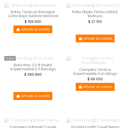
Botas Tacticas Borcegos
Porta Objeto Táctico MOLLE
Caña Baja Outdoor Marshall
Multiuso
$ 159.000
$ 27.150
Añadir al carrito
Añadir al carrito
Nuevo
Bota Atac 2.0 8 Shield
Impermeable 5.11 Borcego
Campera Tactica
Impermeable Con Abrigo
$ 390.660
$ 99.000
Añadir al carrito
Añadir al carrito
Campera Softshell Coyote
Guante Fastfit Covert Negro