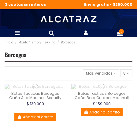
3 cuotas sin interés
Envío gratis < $250.000
0
Inicio
Montañismo y Trekking
Borcegos
Borcegos
Más vendidos
8
Botas Tacticas Borcegos
Botas Tacticas Borcegos
Caña Alta Marshall Security
Caña Baja Outdoor Marshall
$ 139.000
$ 159.000
Añadir al carrito
Añadir al carrito