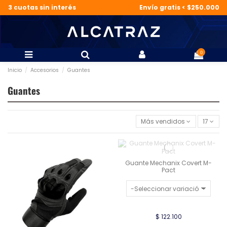
3 cuotas sin interés
Envío gratis < $250.000
0
Inicio
Accesorios
Guantes
Guantes
Más vendidos
17
Guante Mechanix Covert M-
Pact
$ 122.100