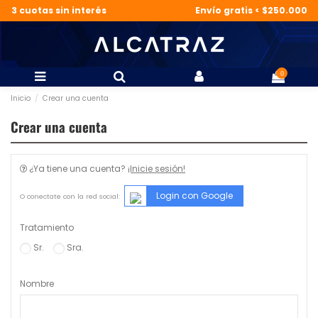
3 cuotas sin interés
Envío gratis < $250.000
0
Inicio
Crear una cuenta
Crear una cuenta
¿Ya tiene una cuenta?
¡Inicie sesión!
Login con Google
O conectate con la red social:
Tratamiento
Sr.
Sra.
Nombre