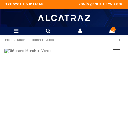
3 cuotas sin interés
Envío gratis < $250.000
0
Inicio
Riñonera Marshall Verde