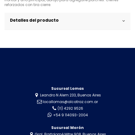
reforzados con tira cierre.
Detalles del producto
Sucursal Lomas
Leandro N Alem 233, Buenos Aires
locallomas@alcatraz.com.ar
(11) 4292 9526
+54 9 114093-2004
Sucursal Morón
Gral. Bartolomé Mitre 908, Buenos Aires