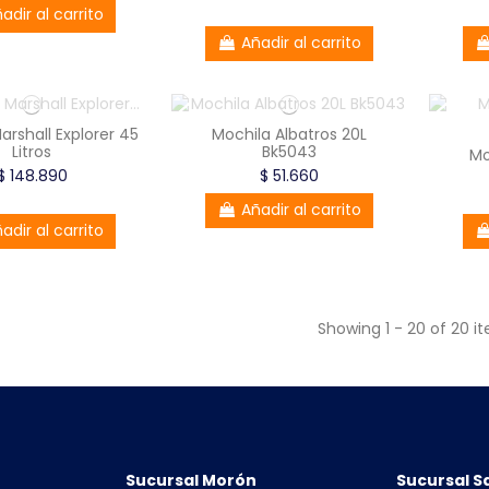
adir al carrito
Añadir al carrito
arshall Explorer 45
Mochila Albatros 20L
Litros
Bk5043
Mo
$ 148.890
$ 51.660
Añadir al carrito
adir al carrito
Showing 1 - 20 of 20 i
Sucursal Morón
Sucursal S