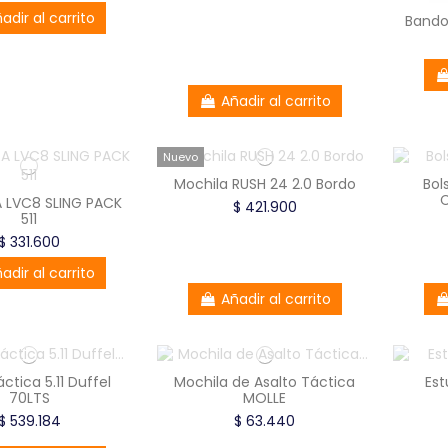
adir al carrito
Bando
Añadir al carrito
Nuevo
Mochila RUSH 24 2.0 Bordo
Bol
 LVC8 SLING PACK
$ 421.900
511
$ 331.600
adir al carrito
Añadir al carrito
ctica 5.11 Duffel
Mochila de Asalto Táctica
Est
70LTS
MOLLE
$ 539.184
$ 63.440