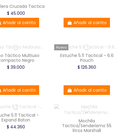
lera Cruzada Tactica
$ 45.000
Añadir al carrito
Añadir al carrito
Nuevo
so Táctico Multiuso
Estuche 5.11 Tactical - 6.6
Compacto Negro
Pouch
$ 39.000
$ 126.360
Añadir al carrito
Añadir al carrito
uche 5.11 Tactical -
Expand Baton
Mochila
Tactica/Senderismo 55
$ 44.360
litros Marshall