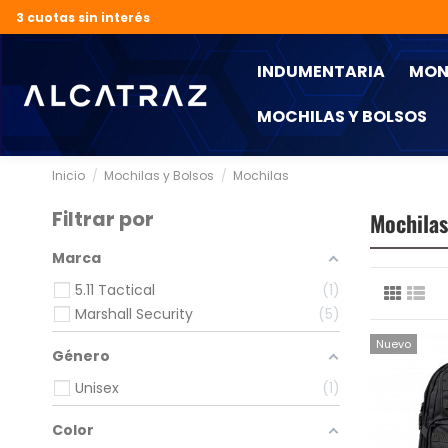
3 cuotas sin interés
INDUMENTARIA
MON
MOCHILAS Y BOLSOS
Inicio
Mochilas y Bolsos
Mochilas
Filtrar por
Mochilas
Marca
5.11 Tactical
1
Marshall Security
5
Nuevo
Género
Unisex
1
Color