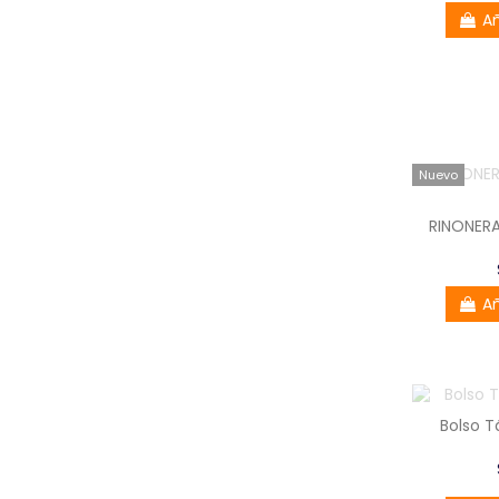
Añ
Nuevo
RINONERA
Añ
Bolso Tá