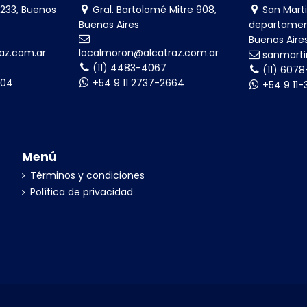
233, Buenos
Gral. Bartolomé Mitre 908,
San Marti
Buenos Aires
departamen
Buenos Aire
az.com.ar
localmoron@alcatraz.com.ar
sanmarti
(11) 4483-4067
(11) 607
004
+54 9 11 2737-2664
+54 9 11
Menú
Términos y condiciones
Política de privacidad