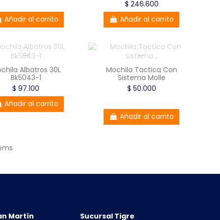
$ 246.600
Añadir al carrito
Añadir al carrito
chila Albatros 30L
Mochila Tactica Con
Bk5043-1
Sistema Molle
$ 97.100
$ 50.000
Añadir al carrito
Añadir al carrito
tems
an Martín
Sucursal Tigre