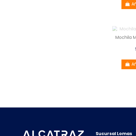
Añ
Mochila M
Añ
Sucursal Lomas