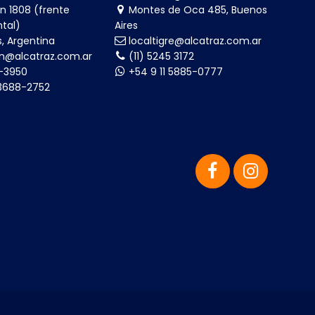
n 1808 (frente
Montes de Oca 485, Buenos
tal)
Aires
s, Argentina
localtigre@alcatraz.com.ar
n@alcatraz.com.ar
(11) 5245 3172
8-3950
+54 9 11 5885-0777
-3688-2752