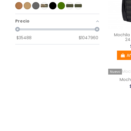
Precio
Mochila 
$
35488
$
1047960
24
Añ
Nuevo
Mochi