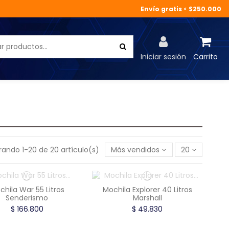
Envío gratis < $250.000
Iniciar sesión
Carrito
rando 1-20 de 20 artículo(s)
Más vendidos
20
chila War 55 Litros
Mochila Explorer 40 Litros
Senderismo
Marshall
$ 166.800
$ 49.830