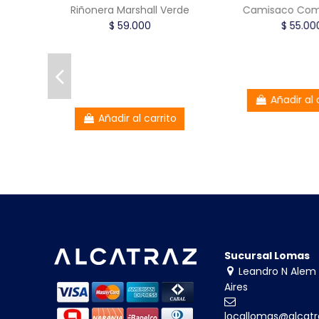
Riñonera Marshall Verde
Camisaco Com
$ 59.000
$ 55.0
Añadir al
Añadir al carrito
Sucursal Lomas
Leandro N Alem 
Aires
locallomas@alcatr