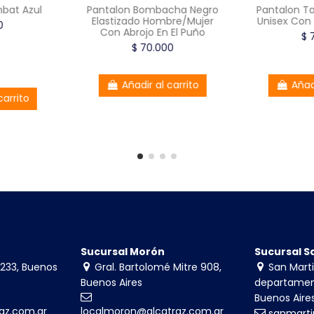
bat Azul
Pantalon Bombacha Negro
Pantalon T
Elastizado Hombre/Mujer
Unisex Con
00
Con Abrojo En El Puño
$
$ 70.000
Añadir al carrito
Añad
 carrito
Sucursal Morón
Sucursal S
233, Buenos
Gral. Bartolomé Mitre 908,
San Marti
Buenos Aires
departamen
Buenos Aire
az.com.ar
localmoron@alcatraz.com.ar
sanmarti