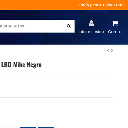
Envío gratis < $250.000
Iniciar sesión
Carrito
h LBD Mike Negro