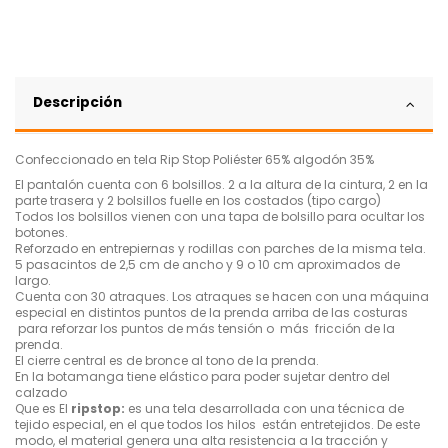
Descripción
Confeccionado en tela Rip Stop Poliéster 65% algodón 35%
El pantalón cuenta con 6 bolsillos. 2 a la altura de la cintura, 2 en la
parte trasera y 2 bolsillos fuelle en los costados (tipo cargo)
Todos los bolsillos vienen con una tapa de bolsillo para ocultar los
botones.
Reforzado en entrepiernas y rodillas con parches de la misma tela.
5
p
asacintos de 2,5 cm de ancho y 9 o 10 cm aproximados de
largo.
Cuenta con 30 atraques. Los atraques se hacen con una máquina
especial en distintos puntos de la prenda arriba de las costuras
para reforzar los puntos de más tensión o más fricción de la
prenda.
El cierre central es de bronce al tono de la prenda.
En la botamanga tiene elástico para poder sujetar dentro del
calzado
Que es El
ripstop:
es una tela desarrollada con una técnica de
tejido especial, en el que todos los hilos están entretejidos. De este
modo, el material genera una alta resistencia a la tracción y