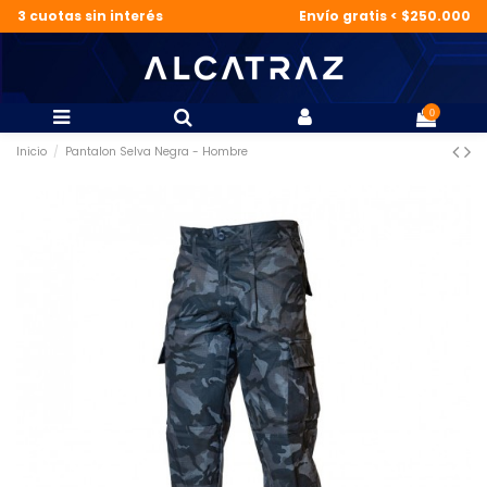
3 cuotas sin interés
Envío gratis < $250.000
0
Inicio
Pantalon Selva Negra - Hombre