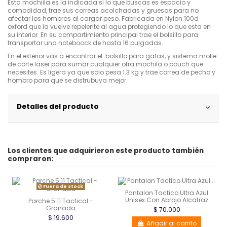
Esta mochiila es la indicada si lo que buscas es espacio y
comodidad, trae sus correas acolchadas y gruesas para no
afectar los hombros al cargar peso. Fabricada en Nylon 100d
oxford que la vuelve repelente al agua protegiendo lo que esta en
su interior. En su compartimiento principal trae el bolsillo para
transportar una noteboock de hasta 16 pulgadas.
En el exterior vas a encontrar el bolsillo para gafas, y sistema molle
de corte laser para sumar cualquier otra mochila o pouch que
necesites. Es ligera ya que solo pesa 1.3 kg y trae correa de pecho y
hombro para que se distrubuya mejor.
Detalles del producto
Los clientes que adquirieron este producto también
compraron:
Fuera de stock
Pantalon Tactico Ultra Azul
Unisex Con Abrojo Alcatraz
Parche 5.11 Tactical -
Granada
$ 70.000
$ 19.600
Añadir al carrito