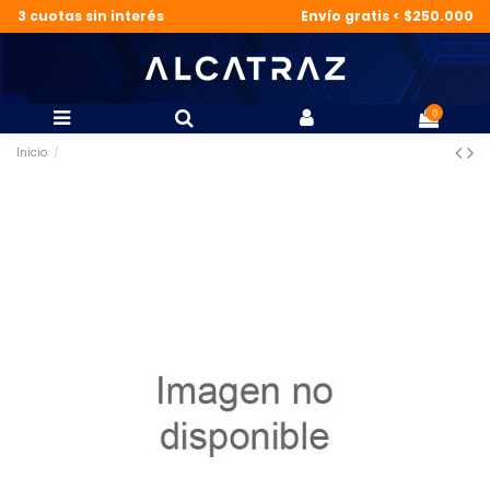
3 cuotas sin interés
Envío gratis < $250.000
0
Inicio